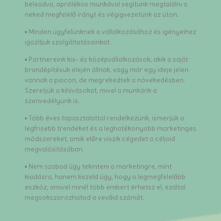
beleadva, aprólékos munkával segítünk megtalálni a
neked megfelelő irányt és végigvezetünk az úton.
▪ Minden ügyfelünknek a vállalkozásához és igényeihez
igazítjuk szolgáltatásainkat.
▪ Partnereink kis- és középvállalkozások, akik a saját
brandépítésük elején állnak, vagy már egy ideje jelen
vannak a piacon, de megrekedtek a növekedésben.
Szeretjük a kihívásokat, mivel a munkánk a
szenvedélyünk is.
▪ Több éves tapasztalattal rendelkezünk, ismerjük a
legfrisebb trendeket és a leghatékonyabb marketinges
módszereket, amik előre viszik cégedet a céljaid
megvalósításában.
▪ Nem szabad úgy tekinteni a marketingre, mint
kiadásra, hanem kezeld úgy, hogy a legmegfelelőbb
eszköz, amivel minél több embert érhetsz el, ezáltal
megsokszorozhatod a vevőid számát.